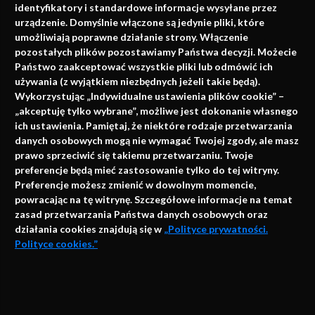
identyfikatory i standardowe informacje wysyłane przez
urządzenie. Domyślnie włączone są jedynie pliki, które
umożliwiają poprawne działanie strony. Włączenie
pozostałych plików pozostawiamy Państwa decyzji. Możecie
Państwo zaakceptować wszystkie pliki lub odmówić ich
używania (z wyjątkiem niezbędnych jeżeli takie będą).
Napisz do nas
Wykorzystując „Indywidualne ustawienia plików cookie” –
„akceptuję tylko wybrane”, możliwe jest dokonanie własnego
ich ustawienia. Pamiętaj, że niektóre rodzaje przetwarzania
danych osobowych mogą nie wymagać Twojej zgody, ale masz
info@faktymedyczne.pl
prawo sprzeciwić się takiemu przetwarzaniu. Twoje
preferencje będą mieć zastosowanie tylko do tej witryny.
ul. Towarowa 2
Preferencje możesz zmienić w dowolnym momencie,
43-460 Wisła
powracając na tę witrynę. Szczegółowe informacje na temat
zasad przetwarzania Państwa danych osobowych oraz
Redakcja medyczna:
działania cookies znajdują się w
„Polityce prywatności.
ul. Wolności 338b
Polityce cookies.”
41-800 Zabrze
Biuro Zarządu Fundacji:
AKCEPTUJĘ
ul. Rodawska 26
Strona korzysta z plików cookies i innych technologii