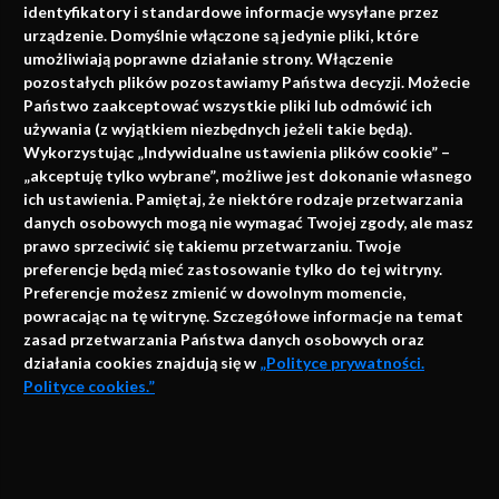
identyfikatory i standardowe informacje wysyłane przez
urządzenie. Domyślnie włączone są jedynie pliki, które
umożliwiają poprawne działanie strony. Włączenie
pozostałych plików pozostawiamy Państwa decyzji. Możecie
Państwo zaakceptować wszystkie pliki lub odmówić ich
używania (z wyjątkiem niezbędnych jeżeli takie będą).
Napisz do nas
Wykorzystując „Indywidualne ustawienia plików cookie” –
„akceptuję tylko wybrane”, możliwe jest dokonanie własnego
ich ustawienia. Pamiętaj, że niektóre rodzaje przetwarzania
danych osobowych mogą nie wymagać Twojej zgody, ale masz
info@faktymedyczne.pl
prawo sprzeciwić się takiemu przetwarzaniu. Twoje
preferencje będą mieć zastosowanie tylko do tej witryny.
ul. Towarowa 2
Preferencje możesz zmienić w dowolnym momencie,
43-460 Wisła
powracając na tę witrynę. Szczegółowe informacje na temat
zasad przetwarzania Państwa danych osobowych oraz
Redakcja medyczna:
działania cookies znajdują się w
„Polityce prywatności.
ul. Wolności 338b
Polityce cookies.”
41-800 Zabrze
Biuro Zarządu Fundacji:
AKCEPTUJĘ
ul. Rodawska 26
Strona korzysta z plików cookies i innych technologii