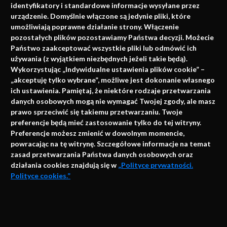
identyfikatory i standardowe informacje wysyłane przez
urządzenie. Domyślnie włączone są jedynie pliki, które
umożliwiają poprawne działanie strony. Włączenie
pozostałych plików pozostawiamy Państwa decyzji. Możecie
Państwo zaakceptować wszystkie pliki lub odmówić ich
używania (z wyjątkiem niezbędnych jeżeli takie będą).
Napisz do nas
Wykorzystując „Indywidualne ustawienia plików cookie” –
„akceptuję tylko wybrane”, możliwe jest dokonanie własnego
ich ustawienia. Pamiętaj, że niektóre rodzaje przetwarzania
danych osobowych mogą nie wymagać Twojej zgody, ale masz
info@faktymedyczne.pl
prawo sprzeciwić się takiemu przetwarzaniu. Twoje
preferencje będą mieć zastosowanie tylko do tej witryny.
ul. Towarowa 2
Preferencje możesz zmienić w dowolnym momencie,
43-460 Wisła
powracając na tę witrynę. Szczegółowe informacje na temat
zasad przetwarzania Państwa danych osobowych oraz
Redakcja medyczna:
działania cookies znajdują się w
„Polityce prywatności.
ul. Wolności 338b
Polityce cookies.”
41-800 Zabrze
Biuro Zarządu Fundacji:
AKCEPTUJĘ
ul. Rodawska 26
Strona korzysta z plików cookies i innych technologii