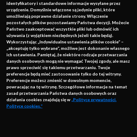
identyfikatory i standardowe informacje wysyłane przez
urządzenie. Domyślnie włączone są jedynie pliki, które
umożliwiają poprawne działanie strony. Włączenie
pozostałych plików pozostawiamy Państwa decyzji. Możecie
Państwo zaakceptować wszystkie pliki lub odmówić ich
używania (z wyjątkiem niezbędnych jeżeli takie będą).
Napisz do nas
Wykorzystując „Indywidualne ustawienia plików cookie” –
„akceptuję tylko wybrane”, możliwe jest dokonanie własnego
ich ustawienia. Pamiętaj, że niektóre rodzaje przetwarzania
danych osobowych mogą nie wymagać Twojej zgody, ale masz
info@faktymedyczne.pl
prawo sprzeciwić się takiemu przetwarzaniu. Twoje
preferencje będą mieć zastosowanie tylko do tej witryny.
ul. Towarowa 2
Preferencje możesz zmienić w dowolnym momencie,
43-460 Wisła
powracając na tę witrynę. Szczegółowe informacje na temat
zasad przetwarzania Państwa danych osobowych oraz
Redakcja medyczna:
działania cookies znajdują się w
„Polityce prywatności.
ul. Wolności 338b
Polityce cookies.”
41-800 Zabrze
Biuro Zarządu Fundacji:
AKCEPTUJĘ
ul. Rodawska 26
Strona korzysta z plików cookies i innych technologii