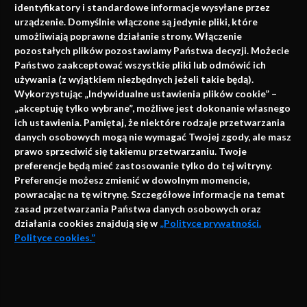
identyfikatory i standardowe informacje wysyłane przez
urządzenie. Domyślnie włączone są jedynie pliki, które
umożliwiają poprawne działanie strony. Włączenie
pozostałych plików pozostawiamy Państwa decyzji. Możecie
Państwo zaakceptować wszystkie pliki lub odmówić ich
używania (z wyjątkiem niezbędnych jeżeli takie będą).
Napisz do nas
Wykorzystując „Indywidualne ustawienia plików cookie” –
„akceptuję tylko wybrane”, możliwe jest dokonanie własnego
ich ustawienia. Pamiętaj, że niektóre rodzaje przetwarzania
danych osobowych mogą nie wymagać Twojej zgody, ale masz
info@faktymedyczne.pl
prawo sprzeciwić się takiemu przetwarzaniu. Twoje
preferencje będą mieć zastosowanie tylko do tej witryny.
ul. Towarowa 2
Preferencje możesz zmienić w dowolnym momencie,
43-460 Wisła
powracając na tę witrynę. Szczegółowe informacje na temat
zasad przetwarzania Państwa danych osobowych oraz
Redakcja medyczna:
działania cookies znajdują się w
„Polityce prywatności.
ul. Wolności 338b
Polityce cookies.”
41-800 Zabrze
Biuro Zarządu Fundacji:
AKCEPTUJĘ
ul. Rodawska 26
Strona korzysta z plików cookies i innych technologii