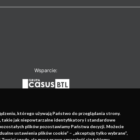
Wsparcie:
ządzeniu, którego używają Państwo do przeglądania strony.
, takie jak niepowtarzalne identyfikatory i standardowe
e pozostałych plików pozostawiamy Państwa decyzji. Możecie
dualne ustawienia plików cookie” – „akceptuję tylko wybrane”,
Twojej zgody, ale masz prawo sprzeciwić się takiemu