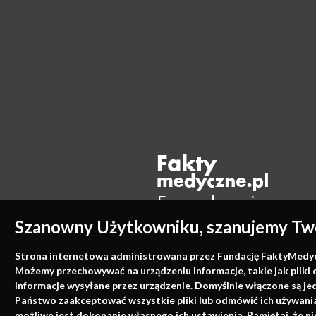
Szanowny Użytkowniku, szanujemy Two
Strona internetowa administrowana przez Fundację FaktyMedyczne
Możemy przechowywać na urządzeniu informacje, takie jak pliki 
informacje wysyłane przez urządzenie. Domyślnie włączone są je
Państwo zaakceptować wszystkie pliki lub odmówić ich używania 
możliwe jest dokonanie własnego ich ustawienia. Pamiętaj, że 