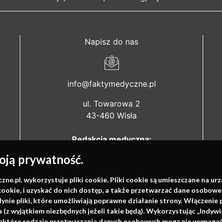
Napisz do nas
info@faktymedyczne.pl
ul. Towarowa 2
43-460 Wisła
Redakcja medyczna:
ul. Wolności 338b
ją prywatność.
41-800 Zabrze
.pl. wykorzystuje pliki cookie. Pliki cookie są umieszczane na ur
Biuro Zarządu Fundacji:
cookie, i uzyskać do nich dostęp, a także przetwarzać dane osobowe
ul. Rodawska 26
dynie pliki, które umożliwiają poprawne działanie strony. Włączeni
61-312 Poznań
(z wyjątkiem niezbędnych jeżeli takie będą). Wykorzystując „Indywi
niektóre rodzaje przetwarzania danych osobowych mogą nie wymagać 