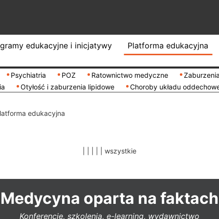
gramy edukacyjne i inicjatywy
Platforma edukacyjna
Psychiatria
POZ
Ratownictwo medyczne
Zaburzenia
ia
Otyłość i zaburzenia lipidowe
Choroby układu oddechow
latforma edukacyjna
|
|
|
|
|
wszystkie
Medycyna oparta na faktach
Konferencje, szkolenia, e-learning, wydawnictwo